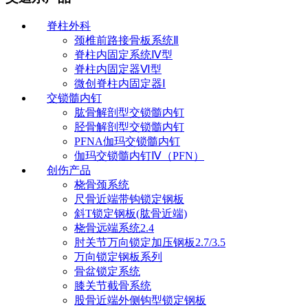
脊柱外科
颈椎前路接骨板系统Ⅱ
脊柱内固定系统Ⅳ型
脊柱内固定器Ⅵ型
微创脊柱内固定器Ⅰ
交锁髓内钉
肱骨解剖型交锁髓内钉
胫骨解剖型交锁髓内钉
PFNA伽玛交锁髓内钉
伽玛交锁髓内钉Ⅳ（PFN）
创伤产品
桡骨颈系统
尺骨近端带钩锁定钢板
斜T锁定钢板(肱骨近端)
桡骨远端系统2.4
肘关节万向锁定加压钢板2.7/3.5
万向锁定钢板系列
骨盆锁定系统
膝关节截骨系统
股骨近端外侧钩型锁定钢板