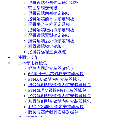
股骨近端外侧钩型锁定钢板
弯曲型锁定钢板
股骨远端内侧锁定钢板
股骨远端前弓型锁定钢板
胫骨平台三柱固定系统
胫骨远端胫内侧锁定钢板
胫骨远端翼型锁定钢板
腓骨远端后外侧锁定钢板
腓骨远端锁定钢板
胫腓骨远端三踝系统
外固定支架
手术专用器械包
脊柱内固定安装器(微创)
6.0胸腰椎后路钉棒安装器械包
PFNA交锁髓内钉安装器械包
股骨解剖型交锁髓内钉安装器械包
PFN伽玛交锁髓内钉安装器械包
胫骨解剖型交锁髓内钉安装器械包
肱骨解剖型交锁髓内钉安装器械包
1.5/2.0/2.4微型锁定安装器械包
膝关节高位截骨安装器械包