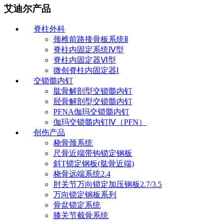
艾迪尔产品
脊柱外科
颈椎前路接骨板系统Ⅱ
脊柱内固定系统Ⅳ型
脊柱内固定器Ⅵ型
微创脊柱内固定器Ⅰ
交锁髓内钉
肱骨解剖型交锁髓内钉
胫骨解剖型交锁髓内钉
PFNA伽玛交锁髓内钉
伽玛交锁髓内钉Ⅳ（PFN）
创伤产品
桡骨颈系统
尺骨近端带钩锁定钢板
斜T锁定钢板(肱骨近端)
桡骨远端系统2.4
肘关节万向锁定加压钢板2.7/3.5
万向锁定钢板系列
骨盆锁定系统
膝关节截骨系统