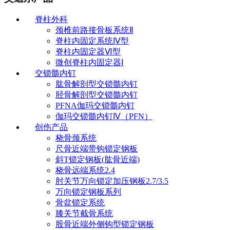
脊柱外科
颈椎前路接骨板系统Ⅱ
脊柱内固定系统Ⅳ型
脊柱内固定器Ⅵ型
微创脊柱内固定器Ⅰ
交锁髓内钉
肱骨解剖型交锁髓内钉
胫骨解剖型交锁髓内钉
PFNA伽玛交锁髓内钉
伽玛交锁髓内钉Ⅳ（PFN）
创伤产品
桡骨颈系统
尺骨近端带钩锁定钢板
斜T锁定钢板(肱骨近端)
桡骨远端系统2.4
肘关节万向锁定加压钢板2.7/3.5
万向锁定钢板系列
骨盆锁定系统
膝关节截骨系统
股骨近端外侧钩型锁定钢板